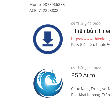
Momo: 0878986888
ACB: 722898888
Đăng
09 Tháng 09, 2022
vào
Phiên bản Thiê
https://www.thienlon
Pass Giải nén: Tlauto
Đăng
09 Tháng 09, 2022
vào
PSD Auto
Chức Năng:Trừng Ác, M
Bá - Khai Khoáng, Trồng