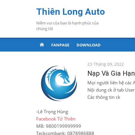
Chuyển
Thiên Long Auto
tới
nội
Niềm vui của bạn là hạnh phúc của
dung
chúng tôi
FANPAGE
DOWNLOAD
Đăng
23 Tháng 09, 2022
vào
Nạp Và Gia Hạ
Mọi người liên hệ các 
Nội dung ck ở tab User
Các thông tin ck
-Lê Trọng Hùng
Facebook Tử Thiên
MB: 9800199999999
Teckcombank: 0878986888