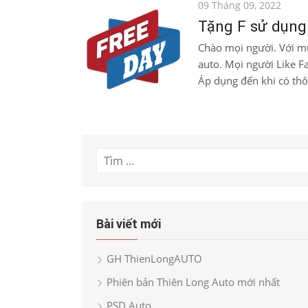
Đăng
09 Tháng 09, 2022
vào
Tặng F sử dụng 
Chào mọi người. Với mụ
auto. Mọi người Like Fa
Áp dụng đến khi có th
Tìm
kết
quả
cho:
Bài viết mới
GH ThienLongAUTO
Phiên bản Thiên Long Auto mới nhất
PSD Auto